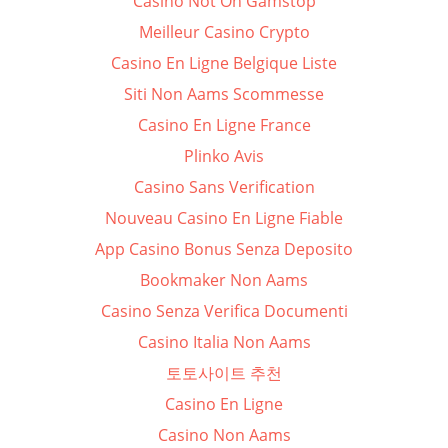
Casino Not On Gamstop
Meilleur Casino Crypto
Casino En Ligne Belgique Liste
Siti Non Aams Scommesse
Casino En Ligne France
Plinko Avis
Casino Sans Verification
Nouveau Casino En Ligne Fiable
App Casino Bonus Senza Deposito
Bookmaker Non Aams
Casino Senza Verifica Documenti
Casino Italia Non Aams
토토사이트 추천
Casino En Ligne
Casino Non Aams